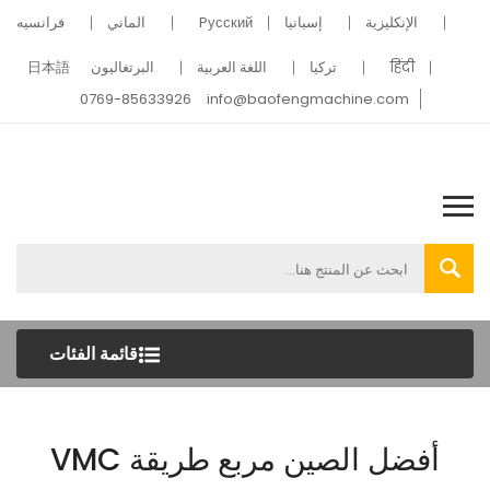
الإنكليزية
إسبانيا
Pусский
الماني
فرانسيه
हिंदी
تركيا
اللغة العربية
البرتغاليون
日本語
0769-85633926
info@baofengmachine.com
قائمة الفئات
أفضل الصين مربع طريقة VMC