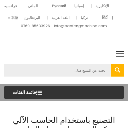
الإنكليزية
إسبانيا
Pусский
الماني
فرانسيه
हिंदी
تركيا
اللغة العربية
البرتغاليون
日本語
0769-85633926
info@baofengmachine.com
قائمة الفئات
التصنيع باستخدام الحاسب الآلي