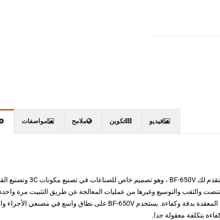
فيديو
تكوين
ملامح
مواصفات
تستخدم Baofeng تقنيات مراكز المعالجة العمودية الناضجة لتقدم لك BF-650V ، وهو تصميم خاص ل
لتنصت والثقب والتوسيع وغيرها من عمليات المعالجة عن طريق التثبيت مرة واحدة 
ويمكنها إكمال تنسيق الثقب والآلات الدقيقة للأجزاء والقوالب المعقدة بدقة وكفاءة. يستخدم BF-650V على نطاق واسع في مص
كفاءة بتكلفة معقولة جدا.