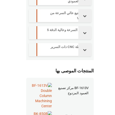
التصنيع العمودي
مركز تصنيع عالي السرعة من
سلسلة V
آلة عالية السرعة وعالية الدقة 5
محاور
آلة مخرطة CNC ذات السرير
المائل
المنتجات الموصى بها
BF-1613V مركز تصنيع
العمود المزدوج