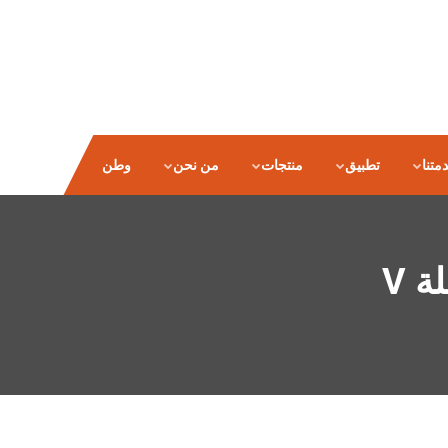
متنا
تطبيق
منتجات
من نحن
وطن
 V