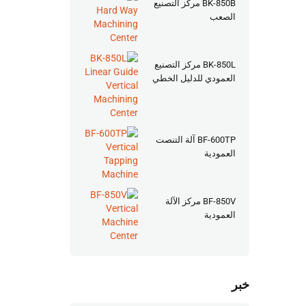
BK-850B مركز التصنيع
الصعب
BK-850L مركز التصنيع
العمودي للدليل الخطي
BF-600TP آلة التنصت
العمودية
BF-850V مركز الآلة
العمودية
خبر