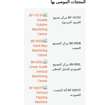
المنتجات الموصى بها
BF-1613V مركز تصنيع
العمود المزدوج
BK-850B مركز التصنيع
الصعب
BK-850L مركز التصنيع
العمودي للدليل الخطي
BF-600TP آلة التنصت
العمودية