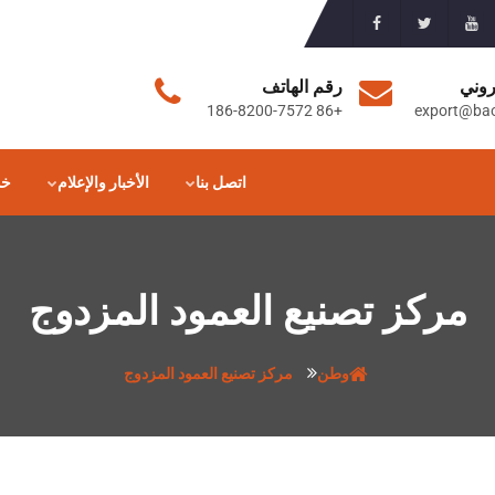
روني
رقم الهاتف
+86 186-8200-7572
export@ba
اتصل بنا
الأخبار والإعلام
خد
مركز تصنيع العمود المزدوج
وطن
مركز تصنيع العمود المزدوج