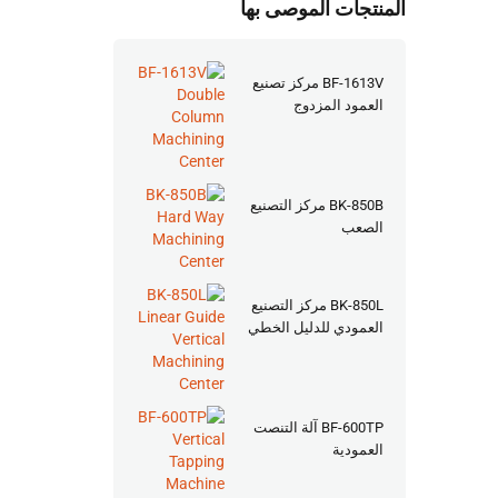
المنتجات الموصى بها
BF-1613V مركز تصنيع
العمود المزدوج
BK-850B مركز التصنيع
الصعب
BK-850L مركز التصنيع
العمودي للدليل الخطي
BF-600TP آلة التنصت
العمودية