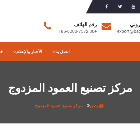
روني
رقم الهاتف
+86 186-8200-7572
export@ba
اتصل بنا
الأخبار والإعلام
خد
مركز تصنيع العمود المزدوج
وطن
مركز تصنيع العمود المزدوج